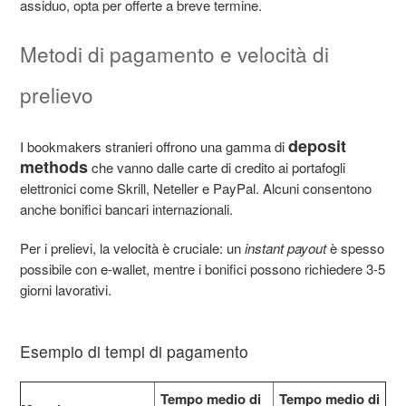
assiduo, opta per offerte a breve termine.
Metodi di pagamento e velocità di
prelievo
deposit
I bookmakers stranieri offrono una gamma di
methods
che vanno dalle carte di credito ai portafogli
elettronici come Skrill, Neteller e PayPal. Alcuni consentono
anche bonifici bancari internazionali.
Per i prelievi, la velocità è cruciale: un
instant payout
è spesso
possibile con e‑wallet, mentre i bonifici possono richiedere 3‑5
giorni lavorativi.
Esempio di tempi di pagamento
Tempo medio di
Tempo medio di