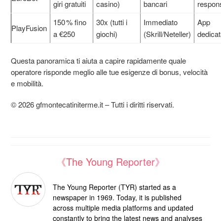
giri gratuiti
casino)
bancari
respon
150 % fino
30x (tutti i
Immediato
App
PlayFusion
a €250
giochi)
(Skrill/Neteller)
dedica
Questa panoramica ti aiuta a capire rapidamente quale
operatore risponde meglio alle tue esigenze di bonus, velocità
e mobilità.
© 2026 gfmontecatiniterme.it – Tutti i diritti riservati.
《The Young Reporter》
The Young Reporter (TYR) started as a
newspaper in 1969. Today, it is published
across multiple media platforms and updated
constantly to bring the latest news and analyses