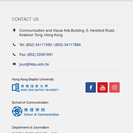
CONTACT US
Communication and Visual Arts Building, 5, Hereford Road,
Kowloon Tong, Hong Kong
Tel:
(852) 34117490
/
(852) 34117889
Fax:
(852) 23361691
jour@hkbu.edu.hk
Hong Kong Baptist University
School of Communication
Department of Journalism