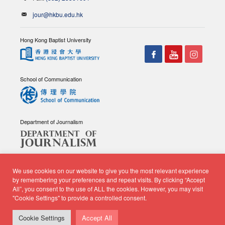
jour@hkbu.edu.hk
Hong Kong Baptist University
School of Communication
Department of Journalism
We use cookies on our website to give you the most relevant experience
by remembering your preferences and repeat visits. By clicking “Accept
All”, you consent to the use of ALL the cookies. However, you may visit
© Copyright 2026 - School of Communication, Department of
"Cookie Settings" to provide a controlled consent.
Journalism |
Privacy Policy
|
Disclaimer
| All rights reserved.
Cookie Settings
Accept All