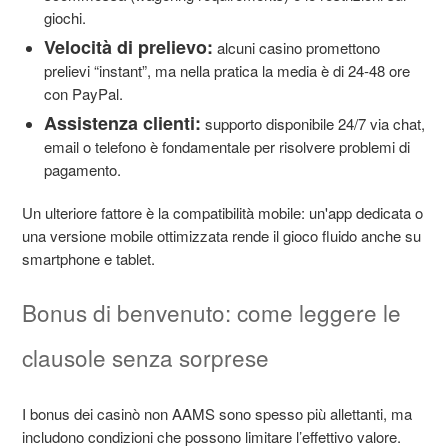
giochi.
Velocità di prelievo:
alcuni casino promettono
prelievi “instant”, ma nella pratica la media è di 24‑48 ore
con PayPal.
Assistenza clienti:
supporto disponibile 24/7 via chat,
email o telefono è fondamentale per risolvere problemi di
pagamento.
Un ulteriore fattore è la compatibilità mobile: un'app dedicata o
una versione mobile ottimizzata rende il gioco fluido anche su
smartphone e tablet.
Bonus di benvenuto: come leggere le
clausole senza sorprese
I bonus dei casinò non AAMS sono spesso più allettanti, ma
includono condizioni che possono limitare l’effettivo valore.