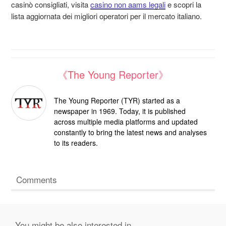
casinò consigliati, visita
casino non aams legali
e scopri la
lista aggiornata dei migliori operatori per il mercato italiano.
《The Young Reporter》
The Young Reporter (TYR) started as a
newspaper in 1969. Today, it is published
across multiple media platforms and updated
constantly to bring the latest news and analyses
to its readers.
Comments
You might be also interested in