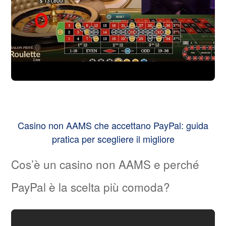
Casino non AAMS che accettano PayPal: guida
pratica per scegliere il migliore
Cos’è un casino non AAMS e perché
PayPal è la scelta più comoda?