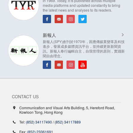
in 1969. Today, it is published across multiple
media platforms and updated constantly to bring
the latest news and analyses to its readers.
新報人
新報人(SPY)創刊於1970年，因應傳媒業變革及科技
進步，發展成多媒體資訊平台，並持續更新新聞資
訊。新報人奉行編輯自主，自我管理的原則，實踐新
聞自由理念。
CONTACT US
Communication and Visual Arts Building, 5, Hereford Road,
Kowloon Tong, Hong Kong
Tel:
(852) 34117490
/
(852) 34117889
Fax:
(852) 23361691