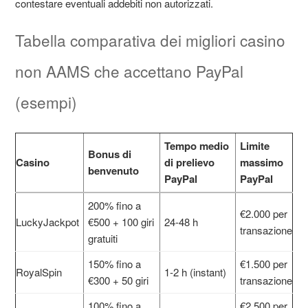
contestare eventuali addebiti non autorizzati.
Tabella comparativa dei migliori casino
non AAMS che accettano PayPal
(esempi)
Tempo medio
Limite
Bonus di
Casino
di prelievo
massimo
benvenuto
PayPal
PayPal
200% fino a
€2.000 per
LuckyJackpot
€500 + 100 giri
24‑48 h
transazione
gratuiti
150% fino a
€1.500 per
RoyalSpin
1‑2 h (instant)
€300 + 50 giri
transazione
100% fino a
€2.500 per