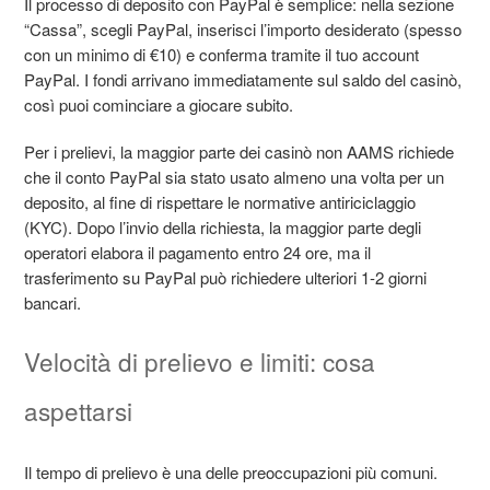
Il processo di deposito con PayPal è semplice: nella sezione
“Cassa”, scegli PayPal, inserisci l’importo desiderato (spesso
con un minimo di €10) e conferma tramite il tuo account
PayPal. I fondi arrivano immediatamente sul saldo del casinò,
così puoi cominciare a giocare subito.
Per i prelievi, la maggior parte dei casinò non AAMS richiede
che il conto PayPal sia stato usato almeno una volta per un
deposito, al fine di rispettare le normative antiriciclaggio
(KYC). Dopo l’invio della richiesta, la maggior parte degli
operatori elabora il pagamento entro 24 ore, ma il
trasferimento su PayPal può richiedere ulteriori 1‑2 giorni
bancari.
Velocità di prelievo e limiti: cosa
aspettarsi
Il tempo di prelievo è una delle preoccupazioni più comuni.