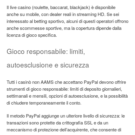
Il live casino (roulette, baccarat, blackjack) è disponibile
anche su mobile, con dealer reali in streaming HD. Se sei
interessato al betting sportivo, alcuni di questi operatori offrono
anche scommesse sportive, ma la copertura dipende dalla
licenza di gioco specifica.
Gioco responsabile: limiti,
autoesclusione e sicurezza
Tutti i casinò non AAMS che accettano PayPal devono offrire
strumenti di gioco responsabile: limiti di deposito giornalieri,
settimanali e mensili, opzioni di autoesclusione, e la possibilità
di chiudere temporaneamente il conto.
Il metodo PayPal aggiunge un ulteriore livello di sicurezza: le
transazioni sono protette da crittografia SSL e da un
meccanismo di protezione dell’acquirente, che consente di